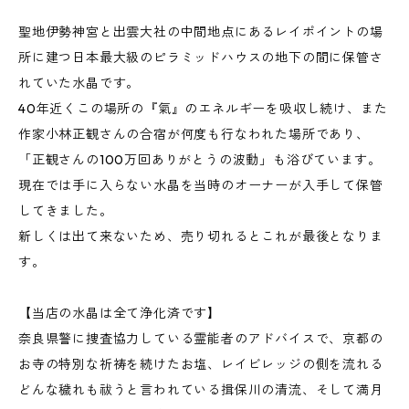
聖地伊勢神宮と出雲大社の中間地点にあるレイポイントの場
所に建つ日本最大級のピラミッドハウスの地下の間に保管さ
れていた水晶です。
40年近くこの場所の『氣』のエネルギーを吸収し続け、また
作家小林正観さんの合宿が何度も行なわれた場所であり、
「正観さんの100万回ありがとうの波動」も浴びています。
現在では手に入らない水晶を当時のオーナーが入手して保管
してきました。
新しくは出て来ないため、売り切れるとこれが最後となりま
す。
【当店の水晶は全て浄化済です】
奈良県警に捜査協力している霊能者のアドバイスで、京都の
お寺の特別な祈祷を続けたお塩、レイビレッジの側を流れる
どんな穢れも祓うと言われている揖保川の清流、そして満月