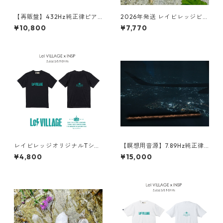
【再販盤】432Hz純正律ピア
2026年発送 レイビレッジビブ
ノ音源（メディテーション
ーティ「七の聖灰 -NANA no
¥10,800
¥7,770
用）
SEIKAI-」
レイビレッジオリジナルTシャ
【瞑想用音源】7.89Hz純正律
ツ（黒）
カノン
¥4,800
¥15,000